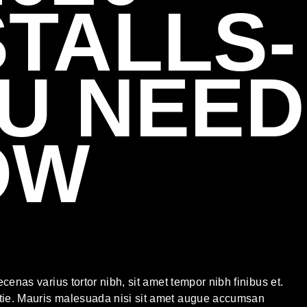
TALLS-
U NEED
OW
cenas varius tortor nibh, sit amet tempor nibh finibus et.
tie. Mauris malesuada nisi sit amet augue accumsan