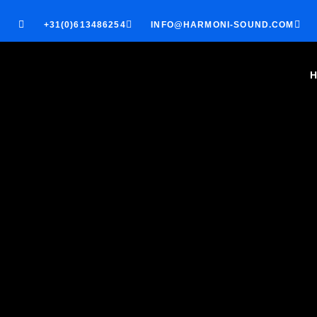
+31(0)613486254
INFO@HARMONI-SOUND.COM