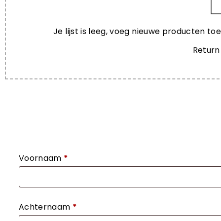
Je lijst is leeg, voeg nieuwe producten to
Return
VERSTUUR JE AANVRAAG
Voornaam
*
Achternaam
*