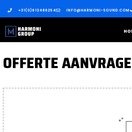
+31(0)613486254
INFO@HARMONI-SOUND.COM
HO
OFFERTE AANVRAG