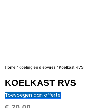
Home
/
Koeling en diepvries
/ Koelkast RVS
KOELKAST RVS
Toevoegen aan offerte
€
30,00