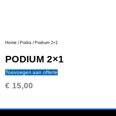
Home
/
Podia
/ Podium 2×1
PODIUM 2×1
Toevoegen aan offerte
€
15,00